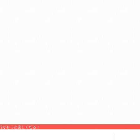
「春の関東甲信静観光展」
キング(期間設定フリー型)」
開催します
を開催します。期...
2013.12.17
富士山周辺で楽しむ！冬期
在プログラム
やきとりリンピック＆東松山
市産業フェスタ
2013.11.30
スキー＆スノーボード特集
やきとリンピックは、全国や
2013を公開しました。
きとり連絡協議会が共催する
やきとりの祭典のこと。全国
2013.11.20
関東スキー場特集2013を
７大やきとりの街を巡り...
しました。
2013.11.08
クリスマス＆イルミネーシ
はまビア！海の見えるビアガ
ン特集2013を公開しまし
ーデン
2013.11.07
2014冬の旅・早春の旅観
ヨコハマ グランド インター
in横浜
コンチネンタル ホテルにて、
夏季限定のビアガーデンが今
2013.09.06
第22回「ふるさと観光展
年も開催中です。「...
開催します！
2013.08.30
関東紅葉特集2013を公開
目黒区民まつり（愛称：目黒
した。
のSUNまつり）
目黒区を代表する祭の一つで
行がもっと楽しくなる！
2013.08.02
富士山の周辺地域で様々な
す。主に「目黒のさんま祭」
しみ方を提供する滞在型の
「ふるさと物産展」「おまつ
ログラムを関係者共同で情