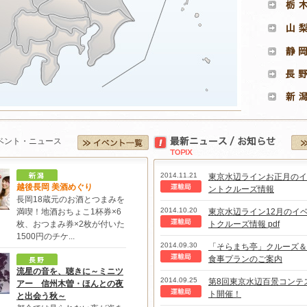
2014.11.21
東京水辺ラインお正月のイ
越後長岡 美酒めぐり
ントクルーズ情報
長岡18蔵元のお酒とつまみを
2014.10.20
満喫！地酒おちょこ1杯券×6
東京水辺ライン12月のイ
枚、おつまみ券×2枚が付いた
トクルーズ情報 pdf
1500円のチケ...
2014.09.30
「そらまち亭」クルーズ＆
食事プランのご案内
流星の音を、聴きに～ミニツ
2014.09.25
第8回東京水辺百景コンテ
アー 信州木曽・ほんとの夜
ト開催！
と出会う秋～