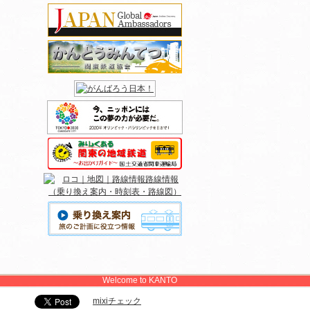
を
滞
公開
ョ
た。
光展
」を
しま
Welcome to KANTO
楽
プ
mixiチェック
報