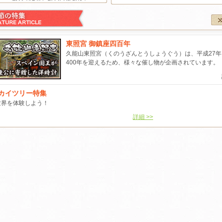
都会では見られない夜が姿を
2014.09.11
東京水辺ライン10月11月
現す。晴れた日は芝生で天文
ベントクルーズ情報 pdf
浴。見えるのは月？星？それ
とも･･･昼間とは違う...
2014.08.12
東京水辺ライン9月のイベ
トクルーズ情報 pdf
東照宮 御鎮座四百年
板室ダム湖カヌー体験ツアー
久能山東照宮（くのうざんとうしょうぐう）は、平成27年
2014.07.29
「関東観光まちづくりコン
初心者大歓迎！カヌーに乗っ
400年を迎えるため、様々な催し物が企画されています。
ルティング事業」 募集開
て四季折々の自然を満喫しよ
ついて
う！四季折々の自然を満喫で
きる初心者向けのカヌー...
2014.07.10
東京水辺ライン8月のイベ
カイツリー特集
トクルーズ情報 pdf
世界を体験しよう！
筑波山ロープウェイ ★スター
2014.07.01
詳細 >>
関東花火大会2014
ダストクルージング★～夜の
空中散歩～
2014.07.01
海の月間横浜港子ども乗船
関東の霊峰、日本百名山の一
学会 参加募集～参加費無
つに数えられている筑波山の
～ pdf
山頂からは、ふもとのつくば
市、土浦市はもとより、...
2014.05.13
関東ホタル特集2014
新京成電鉄第53回『沿線健康
2014.02.01
「こども」とお出かけ 関
ハイキング』開催
の旅
船橋市周辺の約13kmを歩く
「第53回新京成沿線健康ハイ
2014.01.14