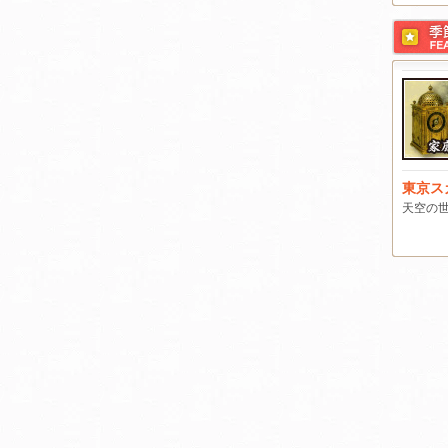
東京ス
天空の