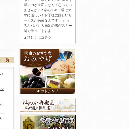
運ぶのが大変」なんて思ってい
ませんか！? 今のスキー場はマ
マに優しい！お子様に嬉しいサ
ービスが満載なんです！ もち
ろんパパも大満足の雪がスキー
場で待ってますよ！
▲詳しくはコチラ
ベ
ベン
お
ス