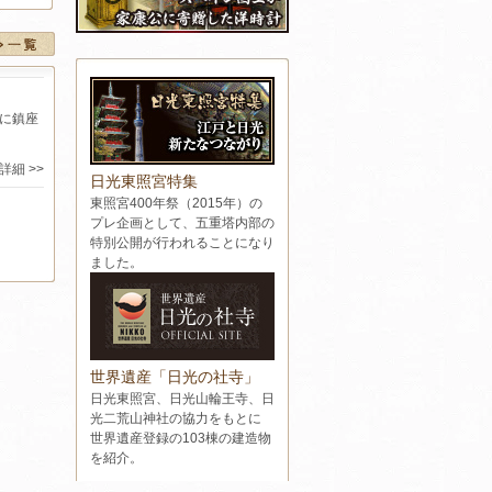
のイ
ン
に鎮座
サ
始に
詳細 >>
日光東照宮特集
ン
東照宮400年祭（2015年）の
プレ企画として、五重塔内部の
特別公開が行われることになり
ました。
見
料
世界遺産「日光の社寺」
日光東照宮、日光山輪王寺、日
光二荒山神社の協力をもとに
東
世界遺産登録の103棟の建造物
を紹介。