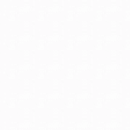
キング(期間設定フリー型
を開催します。期...
やきとりリンピック＆東
市産業フェスタ
やきとリンピックは、全
きとり連絡協議会が共催
やきとりの祭典のこと。
７大やきとりの街を巡り..
はまビア！海の見えるビ
ーデン
ヨコハマ グランド イン
コンチネンタル ホテル
夏季限定のビアガーデン
年も開催中です。「...
目黒区民まつり（愛称：
のSUNまつり）
目黒区を代表する祭の一
す。主に「目黒のさんま
「ふるさと物産展」「お