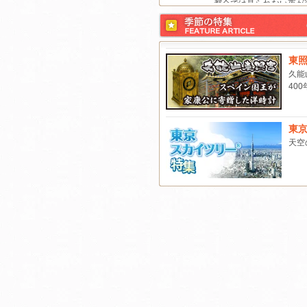
都会では見られない夜が
現す。晴れた日は芝生で
浴。見えるのは月？星？
とも･･･昼間とは違う...
東照
久能
板室ダム湖カヌー体験ツ
40
初心者大歓迎！カヌーに
て四季折々の自然を満喫
う！四季折々の自然を満
きる初心者向けのカヌー..
東
天空
筑波山ロープウェイ ★
ダストクルージング★～
空中散歩～
関東の霊峰、日本百名山
つに数えられている筑波
山頂からは、ふもとのつ
市、土浦市はもとより、..
新京成電鉄第53回『沿線
ハイキング』開催
船橋市周辺の約13kmを
「第53回新京成沿線健康