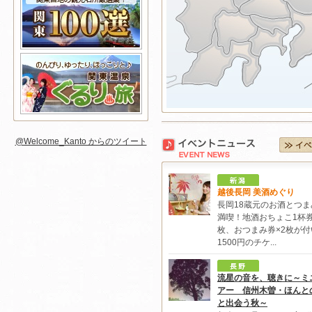
@Welcome_Kanto からのツイート
越後長岡 美酒めぐり
長岡18蔵元のお酒とつま
満喫！地酒おちょこ1杯券
枚、おつまみ券×2枚が付
1500円のチケ...
流星の音を、聴きに～ミ
アー 信州木曽・ほんと
と出会う秋～