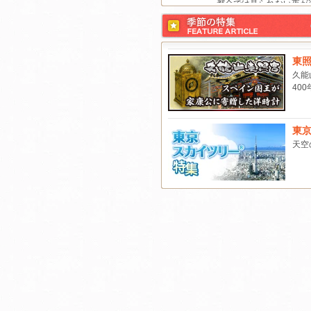
都会では見られない夜が
現す。晴れた日は芝生で
浴。見えるのは月？星？
とも･･･昼間とは違う...
東照
久能
板室ダム湖カヌー体験ツ
40
初心者大歓迎！カヌーに
て四季折々の自然を満喫
う！四季折々の自然を満
きる初心者向けのカヌー..
東
天空
筑波山ロープウェイ ★
ダストクルージング★～
空中散歩～
関東の霊峰、日本百名山
つに数えられている筑波
山頂からは、ふもとのつ
市、土浦市はもとより、..
新京成電鉄第53回『沿線
ハイキング』開催
船橋市周辺の約13kmを
「第53回新京成沿線健康