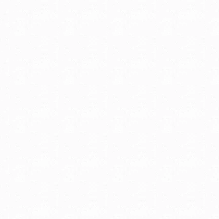
キング(期間設定フリー型
を開催します。期...
やきとりリンピック＆東
市産業フェスタ
やきとリンピックは、全
きとり連絡協議会が共催
やきとりの祭典のこと。
７大やきとりの街を巡り..
はまビア！海の見えるビ
ーデン
ヨコハマ グランド イン
コンチネンタル ホテル
夏季限定のビアガーデン
年も開催中です。「...
目黒区民まつり（愛称：
のSUNまつり）
目黒区を代表する祭の一
す。主に「目黒のさんま
「ふるさと物産展」「お