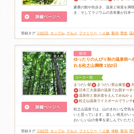
豪農の館や街歩き、温泉と味覚を満
き、そしてラジウムの含有量が日本
登録タグ:
1泊2日
,
カップル
,
グルメ
,
ファミリー
,
一人旅
,
新潟
,
歴史
,
温
新潟
ゆったりのんびり秋の温泉街へ
れる松之山満喫 1泊2日
コース一覧
まつだい駅
まつだい里山食堂
日本三大薬湯の温泉でお肌すべす
温泉街と遊歩道をえんでみねかぇ
松之山温泉ライスボールでランチ
松之山温泉では、山のきれいな空気
いと思っています。楽しい発見がい
おいしい山の食事を楽しんでいただ
登録タグ:
1泊2日
,
カップル
,
グルメ
,
ファミリー
,
一人旅
,
体験
,
新潟
,
歴