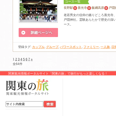
コース一覧
長野駅
善光寺
飯綱高原
戸隠
老若男女の信仰の拠りどころ善光寺
戸隠神社。霊験あらたかで歴史の深
ース。
登録タグ:
カップル
,
グループ
,
パワースポット
,
ファミリー
,
一人旅
,
日
1
2
3
4
5
6
7
»
全64件
関東観光情報ポータルサイト「関東の旅」で旅行がもっと楽しくなる！