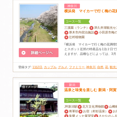
神奈川
横浜発 マイカーで行く梅の花
コース一覧
三溪園（ランチ）
津久井湖観光セ
厚木市内宿泊施設
小田原市梅
辻村植物園
｢横浜発 マイカーで行く梅の花満喫
とスポット近郊の特産品を1泊２日で
えますが、品種などによっては、3月
登録タグ:
1泊2日
,
カップル
,
グルメ
,
ファミリー
,
神奈川
,
自然
,
花
,
観光
新潟
温泉と味覚を楽しむ 新潟・阿賀
コース一覧
JR新潟駅
北方文化博物館
山﨑
将軍杉
お宿（村杉温泉）
お
朱鷺メッセ展望室
さかなのふ