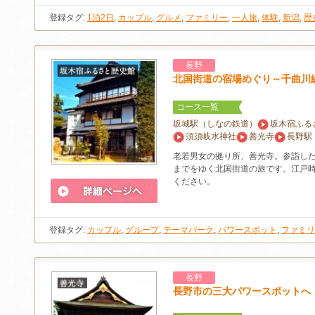
登録タグ:
1泊2日
,
カップル
,
グルメ
,
ファミリー
,
一人旅
,
体験
,
新潟
,
歴
長野
北国街道の宿場めぐり～千曲川
コース一覧
坂城駅（しなの鉄道）
坂木宿ふる
須須岐水神社
善光寺
長野駅
老若男女の拠り所、善光寺。参詣し
までをゆく北国街道の旅です。江戸
ください。
登録タグ:
カップル
,
グループ
,
テーマパーク
,
パワースポット
,
ファミリ
長野
長野市の三大パワースポットへ