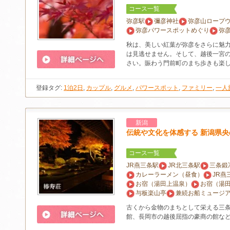
コース一覧
弥彦駅
彌彦神社
弥彦山ロープ
弥彦パワースポットめぐり
弥
秋は、美しい紅葉が弥彦をさらに魅
は見逃せません。そして、越後一宮
さい。賑わう門前町のまち歩きも楽
登録タグ:
1泊2日
,
カップル
,
グルメ
,
パワースポット
,
ファミリー
,
一人
新潟
伝統や文化を体感する 新潟県央
コース一覧
JR燕三条駅
JR北三条駅
三条鍛
カレーラーメン（昼食）
JR燕
お宿（湯田上温泉）
お宿（湯
与板楽山亭
兼続お船ミュージ
古くから金物のまちとして栄える三
館、長岡市の越後屈指の豪商の館な