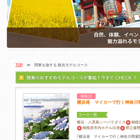
TOP
≫ 関東を旅する 観光モデルコース
神奈川
横浜発 マイカーで行く神奈川
コース一覧
横浜・八景島シーパラダイス
相模
相模原市内ホテル出発
県立秦
｢横浜発 マイカーで行く神奈川県紫