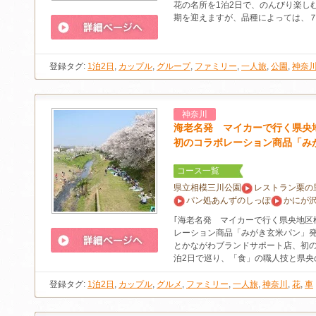
花の名所を1泊2日で、のんびり楽し
期を迎えますが、品種によっては、
登録タグ:
1泊2日
,
カップル
,
グループ
,
ファミリー
,
一人旅
,
公園
,
神奈
神奈川
海老名発 マイカーで行く県央
初のコラボレーション商品「み
コース一覧
県立相模三川公園
レストラン栗の
パン処あんずのしっぽ
かにが
｢海老名発 マイカーで行く県央地区
レーション商品「みがき玄米パン」発
とかながわブランドサポート店、初の
泊2日で巡り、「食」の職人技と県央
登録タグ:
1泊2日
,
カップル
,
グルメ
,
ファミリー
,
一人旅
,
神奈川
,
花
,
車