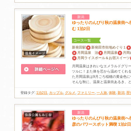
新潟
ゆったりのんびり秋の温泉街へ
む 1泊2日
コース一覧
新発田駅
新発田市街地めぐり１
月岡温泉 泊
月岡温泉
月岡
月岡ライスボール＆お宿スイーツ
月岡温泉はきれいなエメラルドグリ
ツルに！また体を芯から温めてくれる
た月岡温泉は9月ごろ稲穂の黄金色に
そんな秋に、温泉と温泉街あるき、
登録タグ:
1泊2日
,
カップル
,
グルメ
,
ファミリー
,
一人旅
,
体験
,
新潟
,
歴
新潟
ゆったりのんびり秋の温泉街へ
彦のパワースポット満喫 1泊2日