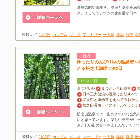
豪農の館や街歩き、温泉と味覚を満
き、そしてラジウムの含有量が日本
登録タグ:
1泊2日
,
カップル
,
グルメ
,
ファミリー
,
一人旅
,
新潟
,
歴史
,
温
新潟
ゆったりのんびり秋の温泉街へ
れる松之山満喫 1泊2日
コース一覧
まつだい駅
まつだい里山食堂
日本三大薬湯の温泉でお肌すべす
温泉街と遊歩道をえんでみねかぇ
松之山温泉ライスボールでランチ
松之山温泉では、山のきれいな空気
いと思っています。楽しい発見がい
おいしい山の食事を楽しんでいただ
登録タグ:
1泊2日
,
カップル
,
グルメ
,
ファミリー
,
一人旅
,
体験
,
新潟
,
歴