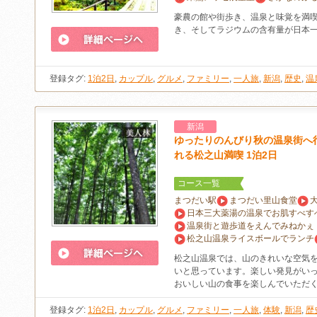
豪農の館や街歩き、温泉と味覚を満
き、そしてラジウムの含有量が日本
登録タグ:
1泊2日
,
カップル
,
グルメ
,
ファミリー
,
一人旅
,
新潟
,
歴史
,
温
新潟
ゆったりのんびり秋の温泉街へ
れる松之山満喫 1泊2日
コース一覧
まつだい駅
まつだい里山食堂
日本三大薬湯の温泉でお肌すべす
温泉街と遊歩道をえんでみねかぇ
松之山温泉ライスボールでランチ
松之山温泉では、山のきれいな空気
いと思っています。楽しい発見がい
おいしい山の食事を楽しんでいただ
登録タグ:
1泊2日
,
カップル
,
グルメ
,
ファミリー
,
一人旅
,
体験
,
新潟
,
歴