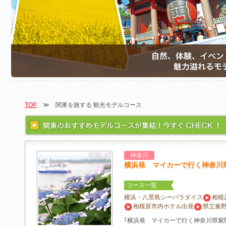
TOP
≫ 関東を旅する 観光モデルコース
神奈川
横浜発 マイカーで行く神奈川
コース一覧
横浜・八景島シーパラダイス
相模
相模原市内ホテル出発
県立秦
｢横浜発 マイカーで行く神奈川県紫