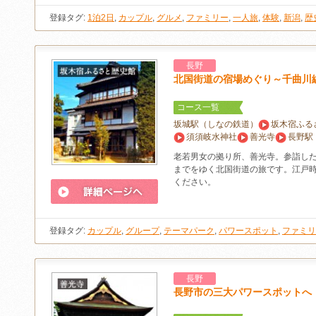
登録タグ:
1泊2日
,
カップル
,
グルメ
,
ファミリー
,
一人旅
,
体験
,
新潟
,
歴
長野
北国街道の宿場めぐり～千曲川
コース一覧
坂城駅（しなの鉄道）
坂木宿ふる
須須岐水神社
善光寺
長野駅
老若男女の拠り所、善光寺。参詣し
までをゆく北国街道の旅です。江戸
ください。
登録タグ:
カップル
,
グループ
,
テーマパーク
,
パワースポット
,
ファミリ
長野
長野市の三大パワースポットへ