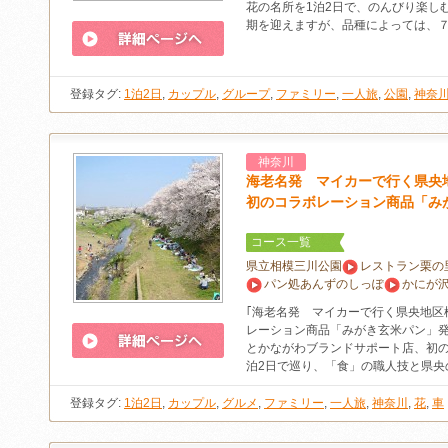
花の名所を1泊2日で、のんびり楽し
期を迎えますが、品種によっては、
登録タグ:
1泊2日
,
カップル
,
グループ
,
ファミリー
,
一人旅
,
公園
,
神奈
神奈川
海老名発 マイカーで行く県央
初のコラボレーション商品「み
コース一覧
県立相模三川公園
レストラン栗の
パン処あんずのしっぽ
かにが
｢海老名発 マイカーで行く県央地区
レーション商品「みがき玄米パン」発
とかながわブランドサポート店、初の
泊2日で巡り、「食」の職人技と県央
登録タグ:
1泊2日
,
カップル
,
グルメ
,
ファミリー
,
一人旅
,
神奈川
,
花
,
車