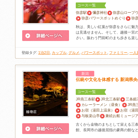
コース一覧
弥彦駅
彌彦神社
弥彦山ロープ
弥彦パワースポットめぐり
弥
秋は、美しい紅葉が弥彦をさらに魅
は見逃せません。そして、越後一宮
さい。賑わう門前町のまち歩きも楽
登録タグ:
1泊2日
,
カップル
,
グルメ
,
パワースポット
,
ファミリー
,
一人
新潟
伝統や文化を体感する 新潟県央
コース一覧
JR燕三条駅
JR北三条駅
三条鍛
カレーラーメン（昼食）
JR燕
お宿（湯田上温泉）
お宿（湯
与板楽山亭
兼続お船ミュージ
古くから金物のまちとして栄える三
館、長岡市の越後屈指の豪商の館な