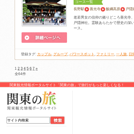
コース一覧
長野駅
善光寺
飯綱高原
戸隠
老若男女の信仰の拠りどころ善光寺
戸隠神社。霊験あらたかで歴史の深
ース。
登録タグ:
カップル
,
グループ
,
パワースポット
,
ファミリー
,
一人旅
,
日
1
2
3
4
5
6
7
»
全64件
関東観光情報ポータルサイト「関東の旅」で旅行がもっと楽しくなる！