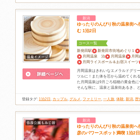
新潟
ゆったりのんびり秋の温泉街へ
む 1泊2日
コース一覧
新発田駅
新発田市街地めぐり１
月岡温泉 泊
月岡温泉
月岡
月岡ライスボール＆お宿スイーツ
月岡温泉はきれいなエメラルドグリ
ツルに！また体を芯から温めてくれる
た月岡温泉は9月ごろ稲穂の黄金色に
そんな秋に、温泉と温泉街あるき、
登録タグ:
1泊2日
,
カップル
,
グルメ
,
ファミリー
,
一人旅
,
体験
,
新潟
,
歴
新潟
ゆったりのんびり秋の温泉街へ
彦のパワースポット満喫 1泊2日