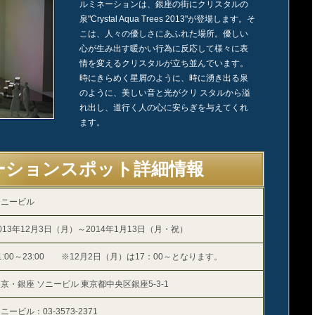
ルミネーションは、銀座の街にクリスタルの
泉"Crystal Aqua Trees 2013"が登場します。そ
こは、人々の優しさにあふれた場所。優しい
心が生み出す暖かい行為に反応して様々に表
情を変えるクリスタルが立ち並んでいます。
時にきらめく星屑のように、時に湧き出る泉
のように、美しい音と光がクリ スタルから溢
れ出し、道行く人の心に安らぎを与えてくれ
ます。
ーションスポット詳細情報
ソニービル
013年12月3日（月）～2014年1月13日（月・祝）
1:00～23:00 ※12月2日（月）は17：00～となります。
京・銀座 ソニービル 東京都中央区銀座5-3-1
ニービル：03-3573-2371