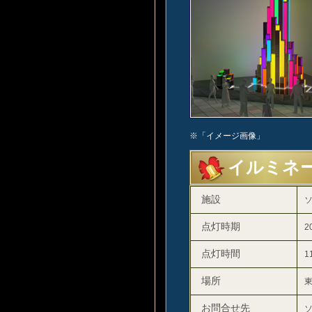
※「イメージ画像」
イルミネ
施設
点灯時期
2
点灯時間
1
場所
東
お問合せ先
ソ