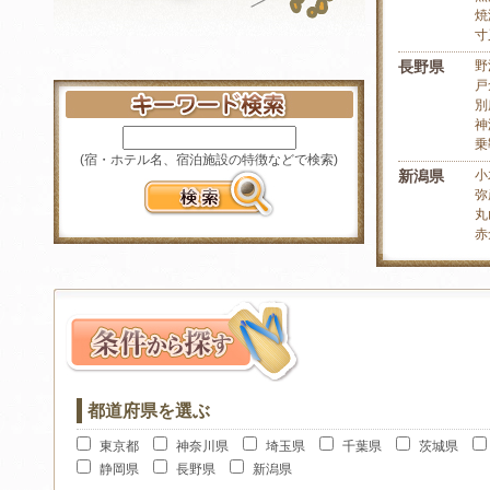
焼
寸
長野県
野
戸
別
神
乗
(宿・ホテル名、宿泊施設の特徴などで検索)
新潟県
小
弥
丸
赤
都道府県を選ぶ
東京都
神奈川県
埼玉県
千葉県
茨城県
静岡県
長野県
新潟県