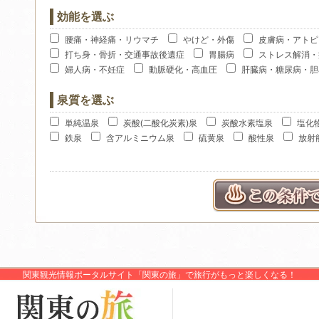
効能を選ぶ
腰痛・神経痛・リウマチ
やけど・外傷
皮膚病・アトピ
打ち身・骨折・交通事故後遺症
胃腸病
ストレス解消・
婦人病・不妊症
動脈硬化・高血圧
肝臓病・糖尿病・胆
泉質を選ぶ
単純温泉
炭酸(二酸化炭素)泉
炭酸水素塩泉
塩化物
鉄泉
含アルミニウム泉
硫黄泉
酸性泉
放射
関東観光情報ポータルサイト「関東の旅」で旅行がもっと楽しくなる！