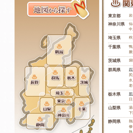
東京都
岩
神奈川県
仙
中
埼玉県
秩
千葉県
鴨
勝
茨城県
袋
群馬県
四
尻
水
老
栃木県
那
日
山梨県
湯
下
静岡県
熱
修
熱