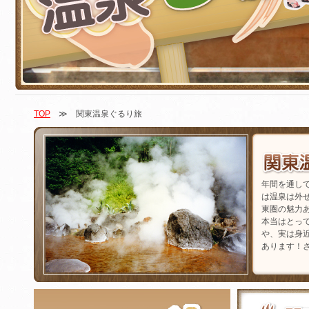
TOP
≫ 関東温泉ぐるり旅
年間を通し
は温泉は外
東圏の魅力
本当はとっ
や、実は身
あります！