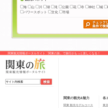
海
山
川
湖
滝
公園
花
寺
神社
城
パワースポット
文化
市場
関東観光情報ポータルサイト「関東の旅」で旅行がもっと楽しくなる！
関東の観光&魅力
各
関東 観光モデルコース
東