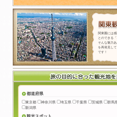
関東圏には感
とのできる「
そんな魅力あ
を再発見して
です！
都道府県
東京都
神奈川県
埼玉県
千葉県
茨城県
群馬
新潟県
観光スポット