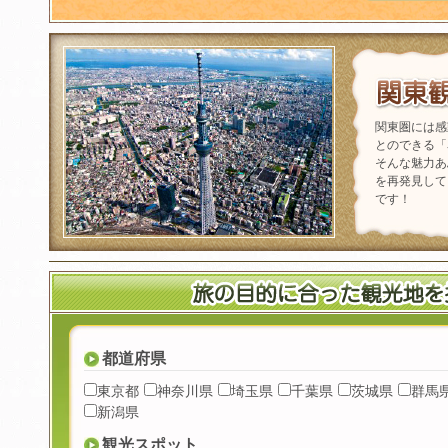
関東圏には感
とのできる「
そんな魅力あ
を再発見して
です！
都道府県
東京都
神奈川県
埼玉県
千葉県
茨城県
群馬
新潟県
観光スポット