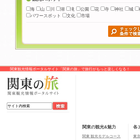
海
山
川
湖
滝
公園
花
寺
神社
城
パワースポット
文化
市場
関東観光情報ポータルサイト「関東の旅」で旅行がもっと楽しくなる！
関東の観光&魅力
各
関東 観光モデルコース
東