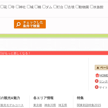
花
寺
神社
城
橋
ダム
灯台
古墳
動物園
水族館
関東随一の登山スポット・高尾山
見て！聞いて！感じて！滝が奏でるハ
ーモニー・払沢の滝
行がもっと楽しくなる！
HOM
人々のまごころが生んだ永遠の杜・明
リンク
治神宮
サイト
東の観光&魅力
各エリア情報
特集
 観光モデルコース
東京都
神奈川県
埼玉県
関東初詣特集2015