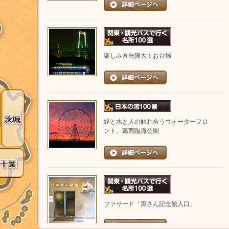
楽しみ方無限大！お台場
緑と水と人の触れ合うウォーターフロ
ント、葛西臨海公園
ファサード「寅さん記念館入口」