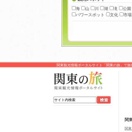
海
山
川
湖
滝
公園
パワースポット
文化
市場
関東観光情報ポータルサイト「関東の旅」で旅
関
関東