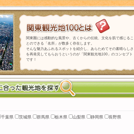
広々とした自然に囲まれて、東京の四
季を味わう、昭和記念公園
関東圏には感動的な風景や、古くからの伝統、文化を肌で感じるこ
とのできる「名所」が数多く存在します。
そんな魅力あふれるスポットを紹介し、あらためてその素晴らしさ
を再発見してもらおうというのが「関東観光地100」のコンセプト
です！
都心に残された貴重なオアシス新宿御
苑
都内最古の寺、浅草寺
千葉県
茨城県
群馬県
栃木県
山梨県
静岡県
長野県