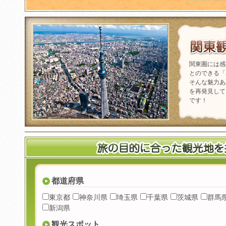
関東圏には感
とのできる「
そんな魅力あ
を再発見して
です！
都道府県
東京都
神奈川県
埼玉県
千葉県
茨城県
群馬
新潟県
観光スポット