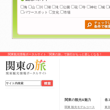
海
山
川
湖
滝
公園
花
寺
神社
城
パワースポット
文化
市場
関東観光情報ポータルサイト「関東の旅」で旅行がもっと楽しくなる！
関東の観光&魅力
各
関東 観光モデルコース
東