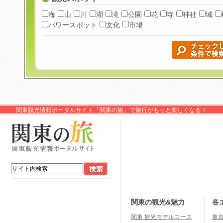
海
山
川
湖
滝
公園
花
寺
神社
城
パワースポット
文化
市場
関東観光情報ポータルサイト「関東の旅」で旅行がもっと楽しくなる！
関東の観光&魅力
各
関東 観光モデルコース
東