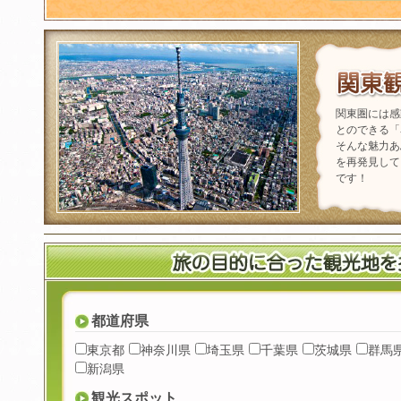
関東圏には感
とのできる「
そんな魅力あ
を再発見して
です！
都道府県
東京都
神奈川県
埼玉県
千葉県
茨城県
群馬
新潟県
観光スポット